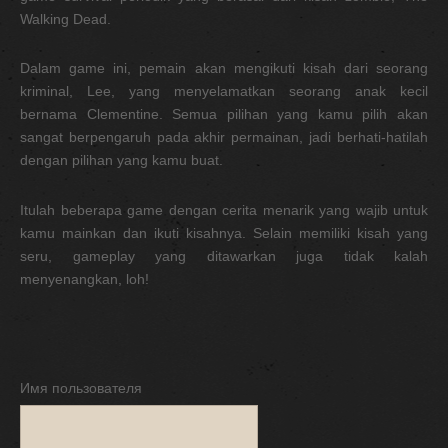
Walking Dead.
Dalam game ini, pemain akan mengikuti kisah dari seorang
kriminal, Lee, yang menyelamatkan seorang anak kecil
bernama Clementine. Semua pilihan yang kamu pilih akan
sangat berpengaruh pada akhir permainan, jadi berhati-hatilah
dengan pilihan yang kamu buat.
Itulah beberapa game dengan cerita menarik yang wajib untuk
kamu mainkan dan ikuti kisahnya. Selain memiliki kisah yang
seru, gameplay yang ditawarkan juga tidak kalah
menyenangkan, loh!
Имя пользователя