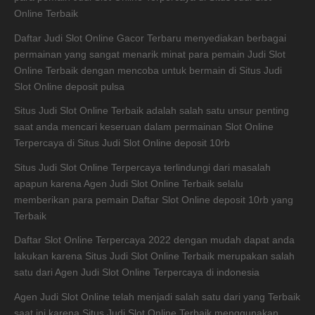
Online Terbaik
Daftar Judi Slot Online Gacor Terbaru menyediakan berbagai
permainan yang sangat menarik minat para pemain Judi Slot
Online Terbaik dengan mencoba untuk bermain di Situs Judi
Slot Online deposit pulsa
Situs Judi Slot Online Terbaik adalah salah satu unsur penting
saat anda mencari keseruan dalam permainan Slot Online
Terpercaya di Situs Judi Slot Online deposit 10rb
Situs Judi Slot Online Terpercaya terlindungi dari masalah
apapun karena Agen Judi Slot Online Terbaik selalu
memberikan para pemain Daftar Slot Online deposit 10rb yang
Terbaik
Daftar Slot Online Terpercaya 2022 dengan mudah dapat anda
lakukan karena Situs Judi Slot Online Terbaik merupakan salah
satu dari Agen Judi Slot Online Terpercaya di indonesia
Agen Judi Slot Online telah menjadi salah satu dari yang Terbaik
saat ini karena Situs Judi Slot Online Terbaik menggunakan