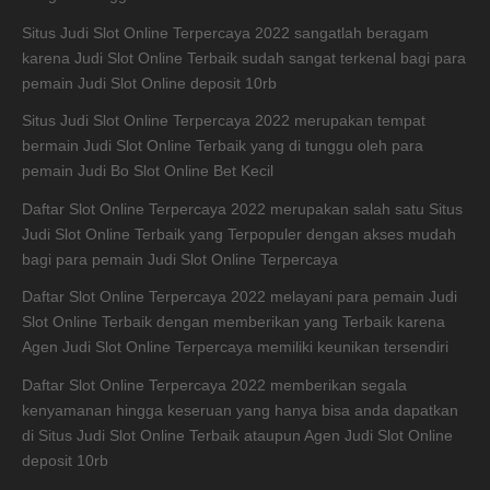
Situs Judi Slot Online Terpercaya 2022 sangatlah beragam
karena Judi Slot Online Terbaik sudah sangat terkenal bagi para
pemain Judi Slot Online deposit 10rb
Situs Judi Slot Online Terpercaya 2022 merupakan tempat
bermain Judi Slot Online Terbaik yang di tunggu oleh para
pemain Judi Bo Slot Online Bet Kecil
Daftar Slot Online Terpercaya 2022 merupakan salah satu Situs
Judi Slot Online Terbaik yang Terpopuler dengan akses mudah
bagi para pemain Judi Slot Online Terpercaya
Daftar Slot Online Terpercaya 2022 melayani para pemain Judi
Slot Online Terbaik dengan memberikan yang Terbaik karena
Agen Judi Slot Online Terpercaya memiliki keunikan tersendiri
Daftar Slot Online Terpercaya 2022 memberikan segala
kenyamanan hingga keseruan yang hanya bisa anda dapatkan
di Situs Judi Slot Online Terbaik ataupun Agen Judi Slot Online
deposit 10rb