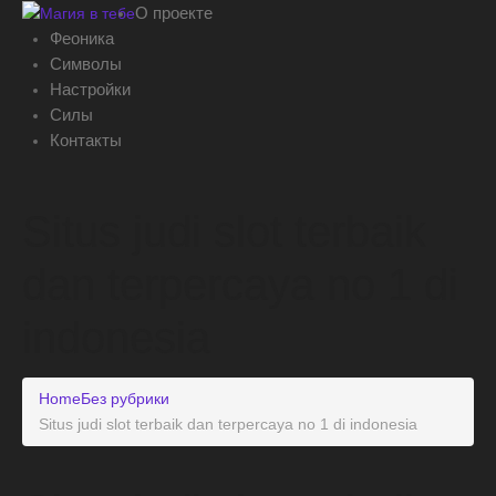
О проекте
Феоника
Символы
Настройки
Силы
Контакты
Situs judi slot terbaik
dan terpercaya no 1 di
indonesia
Home
Без рубрики
Situs judi slot terbaik dan terpercaya no 1 di indonesia