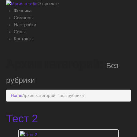
О проекте
Феоника
Символы
Настройки
Силы
Контакты
Архив категорий:
Без
рубрики
Home
Архив категорий: "Без рубрики"
Тест 2