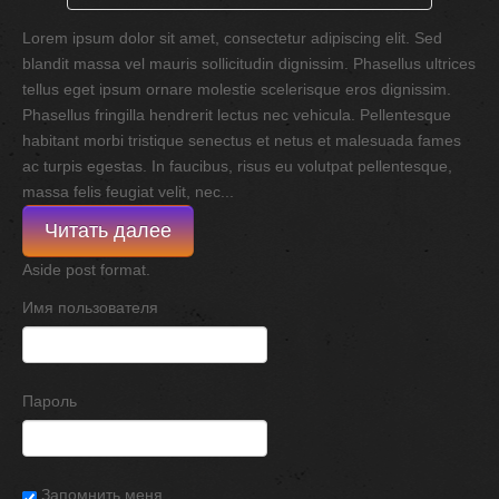
Lorem ipsum dolor sit amet, consectetur adipiscing elit. Sed
blandit massa vel mauris sollicitudin dignissim. Phasellus ultrices
tellus eget ipsum ornare molestie scelerisque eros dignissim.
Phasellus fringilla hendrerit lectus nec vehicula. Pellentesque
habitant morbi tristique senectus et netus et malesuada fames
ac turpis egestas. In faucibus, risus eu volutpat pellentesque,
massa felis feugiat velit, nec...
Читать далее
Aside post format.
Имя пользователя
Пароль
Запомнить меня