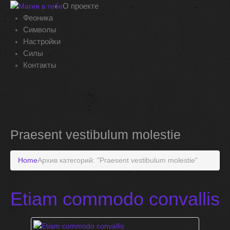
О проекте
Феоника
Символы
Настройки
Силы
Контакты
Архив категорий:
Praesent vestibulum molestie
Home
Архив категорий: "Praesent vestibulum molestie"
Etiam commodo convallis