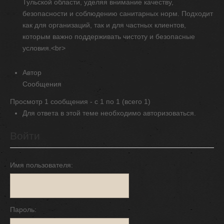
Тульской области, уделяя внимание качеству,
безопасности и соблюдению санитарных норм. Подходит
как для организаций, так и для частных клиентов,
которым важно поддерживать чистоту и безопасные
условия.<br>
Автор
Сообщения
Просмотр 1 сообщения - с 1 по 1 (всего 1)
Для ответа в этой теме необходимо авторизоваться.
Войти
Имя пользователя:
Пароль: