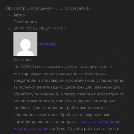
Просмотр 1 сообщения - с 1 по 1 (всего 1)
Автор
Сообщения
02.07.2026 в 05:47
#51709
odornest8
Участник
<br>СЭС Тулы оказывает услуги по защите жилых,
коммерческих и производственных объектов от
вредителей и опасных микроорганизмов. Специалисты
выполняют дератизацию, дезинфекцию, дезинсекцию,
обработку помещений, а также помогают избавиться от
неприятных запахов, плесени и других санитарных
проблем. Для выполнения работ используются
эффективные методы обработки и современные
сертифицированные препараты –
заказать обработку
квартиры от клопов
в Туле. Служба работает в Туле и