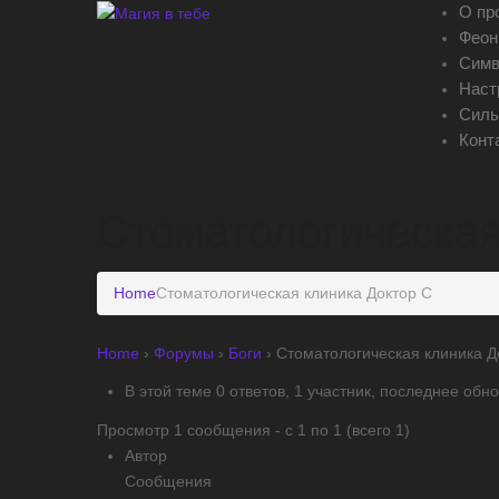
О пр
Феон
Сим
Наст
Сил
Конт
Стоматологическая
Home
Стоматологическая клиника Доктор С
Home
›
Форумы
›
Боги
›
Стоматологическая клиника Д
В этой теме 0 ответов, 1 участник, последнее об
Просмотр 1 сообщения - с 1 по 1 (всего 1)
Автор
Сообщения