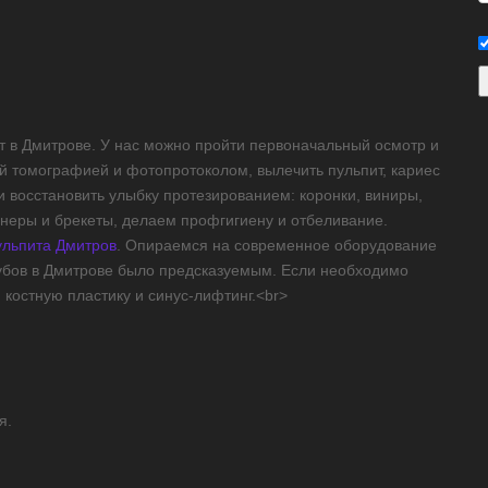
т в Дмитрове. У нас можно пройти первоначальный осмотр и
й томографией и фотопротоколом, вылечить пульпит, кариес
 и восстановить улыбку протезированием: коронки, виниры,
айнеры и брекеты, делаем профгигиену и отбеливание.
ульпита Дмитров
. Опираемся на современное оборудование
зубов в Дмитрове было предсказуемым. Если необходимо
костную пластику и синус-лифтинг.<br>
я.