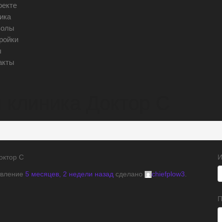
оекте
ика
волы
ройки
ы
акты
 клиника Доктор С
октор С
И
новление
5 месяцев, 2 недели назад
сделано
chiefplow3
.
П