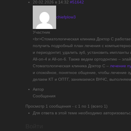
20.02.2026 в 14:32
#51642
chiefplow3
Участник
<br>Стоматологическая клиника Доктор С работае
получить подробный план лечения с компьютерно
и периодонтит, удалить зуб, установить импланты
All-on-4 и All-on-6. Также ведем ортодонтию – эл
Стоматологическая клиника Доктор С –
лечение п
и спокойное, понятное общение, чтобы лечение 
делаем КТ и ОПТГ, занимаемся ВНЧС, выполняем 
Автор
Сообщения
Просмотр 1 сообщения - с 1 по 1 (всего 1)
Для ответа в этой теме необходимо авторизоватьс
Войти