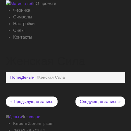
О проекте
Феоника
Символы
Настройки
Силы
Контакты
Женская Сила
Home
Деньги
Женская Сила
« Предыдущая запись
Следующая запись »
Деньги
cumque
Клиент:
Lorem ipsum
Дата:
07/07/2012