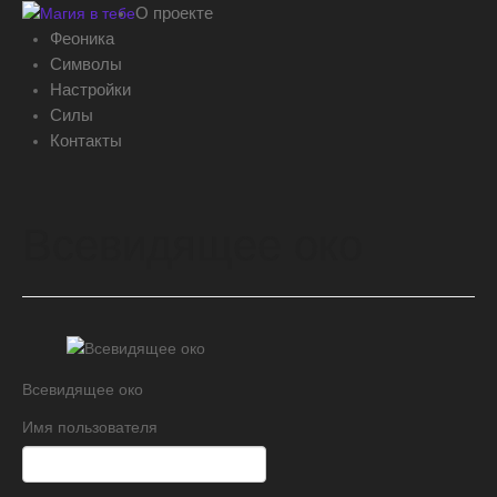
О проекте
Феоника
Символы
Настройки
Силы
Контакты
Всевидящее око
Всевидящее око
Имя пользователя