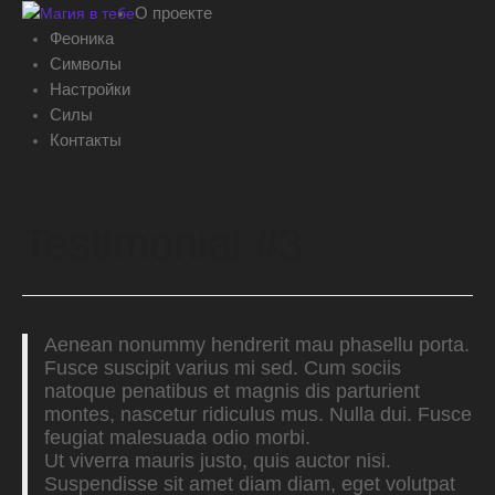
О проекте
Феоника
Символы
Настройки
Силы
Контакты
Testimonial #3
Aenean nonummy hendrerit mau phasellu porta.
Fusce suscipit varius mi sed. Cum sociis
natoque penatibus et magnis dis parturient
montes, nascetur ridiculus mus. Nulla dui. Fusce
feugiat malesuada odio morbi.
Ut viverra mauris justo, quis auctor nisi.
Suspendisse sit amet diam diam, eget volutpat