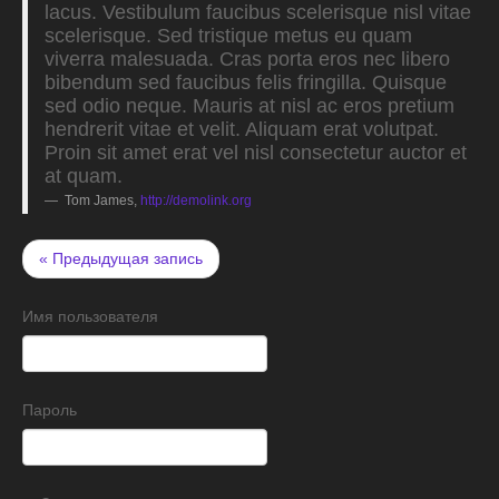
lacus. Vestibulum faucibus scelerisque nisl vitae
scelerisque. Sed tristique metus eu quam
viverra malesuada. Cras porta eros nec libero
bibendum sed faucibus felis fringilla. Quisque
sed odio neque. Mauris at nisl ac eros pretium
hendrerit vitae et velit. Aliquam erat volutpat.
Proin sit amet erat vel nisl consectetur auctor et
at quam.
Tom James
,
http://demolink.org
« Предыдущая запись
Имя пользователя
Пароль