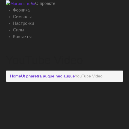
О проекте
Феоника
Символы
Настройки
Силы
Контакты
YouTube Video
Home
Ut pharetra augue nec augue
YouTube Video